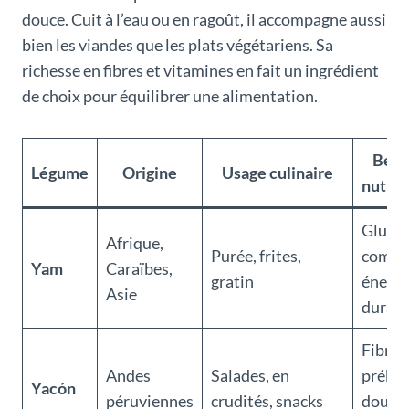
douce. Cuit à l’eau ou en ragoût, il accompagne aussi
bien les viandes que les plats végétariens. Sa
richesse en fibres et vitamines en fait un ingrédient
de choix pour équilibrer une alimentation.
Béné
Légume
Origine
Usage culinaire
nutrit
Glucid
Afrique,
Purée, frites,
comple
Yam
Caraïbes,
gratin
énergi
Asie
durabl
Fibres
Andes
Salades, en
prébio
Yacón
péruviennes
crudités, snacks
douce