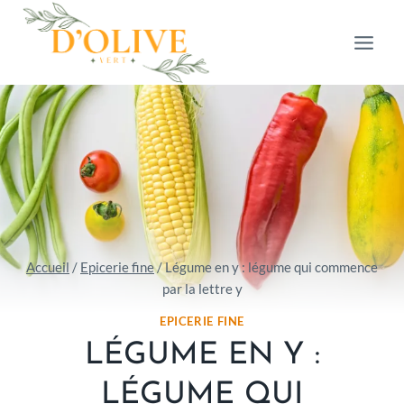
Aller
au
contenu
Accueil
/
Epicerie fine
/
Légume en y : légume qui commence
par la lettre y
EPICERIE FINE
LÉGUME EN Y :
LÉGUME QUI