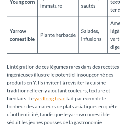
Young corn
texture
immature
sautés
tendre
Amert
Yarrow
Salades,
légère,
Plante herbacée
comestible
infusions
vertus
digesti
L’intégration de ces légumes rares dans des recettes
ingénieuses illustre le potentiel insoupçonné des
produits en Y. Ils invitent à revisiter la cuisine
traditionnelle en y ajoutant couleurs, texture et
bienfaits. Le
yardlong bean
fait par exemple le
bonheur des amateurs de plats asiatiques en quête
d’authenticité, tandis que le yarrow comestible
séduit les jeunes pousses de la gastronomie