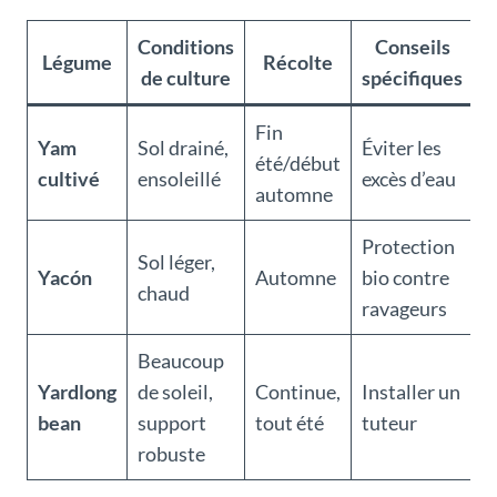
Conditions
Conseils
Légume
Récolte
de culture
spécifiques
Fin
Yam
Sol drainé,
Éviter les
été/début
cultivé
ensoleillé
excès d’eau
automne
Protection
Sol léger,
Yacón
Automne
bio contre
chaud
ravageurs
Beaucoup
Yardlong
de soleil,
Continue,
Installer un
bean
support
tout été
tuteur
robuste