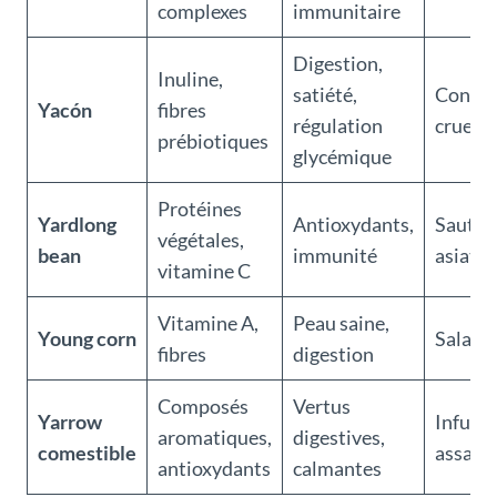
complexes
immunitaire
Digestion,
Inuline,
satiété,
Conso
Yacón
fibres
régulation
crue, s
prébiotiques
glycémique
Protéines
Yardlong
Antioxydants,
Sautés,
végétales,
bean
immunité
asiatiq
vitamine C
Vitamine A,
Peau saine,
Young corn
Salades
fibres
digestion
Composés
Vertus
Yarrow
Infusio
aromatiques,
digestives,
comestible
assais
antioxydants
calmantes