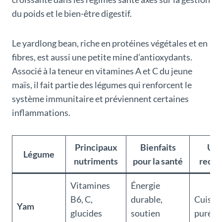
du poids et le bien-être digestif.
Le yardlong bean, riche en protéines végétales et en
fibres, est aussi une petite mine d’antioxydants.
Associé à la teneur en vitamines A et C du jeune
maïs, il fait partie des légumes qui renforcent le
système immunitaire et préviennent certaines
inflammations.
Principaux
Bienfaits
Uti
Légume
nutriments
pour la santé
reco
Vitamines
Énergie
B6, C,
durable,
Cuisso
Yam
glucides
soutien
purée, 