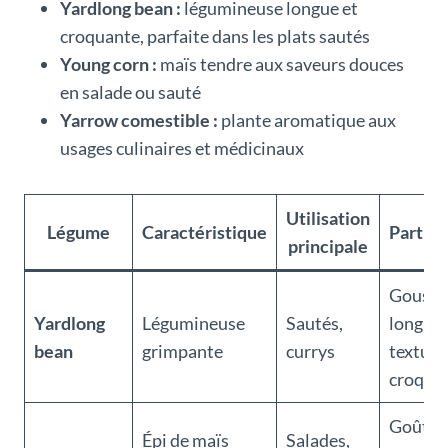
Yardlong bean :
légumineuse longue et
croquante, parfaite dans les plats sautés
Young corn :
maïs tendre aux saveurs douces
en salade ou sauté
Yarrow comestible :
plante aromatique aux
usages culinaires et médicinaux
Utilisation
Légume
Caractéristique
Particu
principale
Gousse 
Yardlong
Légumineuse
Sautés,
longue,
bean
grimpante
currys
texture
croqua
Goût su
Épi de maïs
Salades,