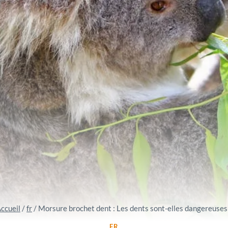
ccueil
/
fr
/
Morsure brochet dent : Les dents sont-elles dangereuses
FR