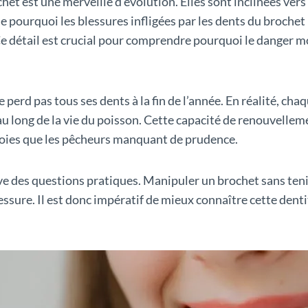
het est une merveille d’évolution. Elles sont inclinées vers 
que pourquoi les blessures infligées par les dents du broch
 Ce détail est crucial pour comprendre pourquoi le danger m
perd pas tous ses dents à la fin de l’année. En réalité, ch
u long de la vie du poisson. Cette capacité de renouvellem
roies que les pêcheurs manquant de prudence.
ve des questions pratiques. Manipuler un brochet sans ten
essure. Il est donc impératif de mieux connaître cette den