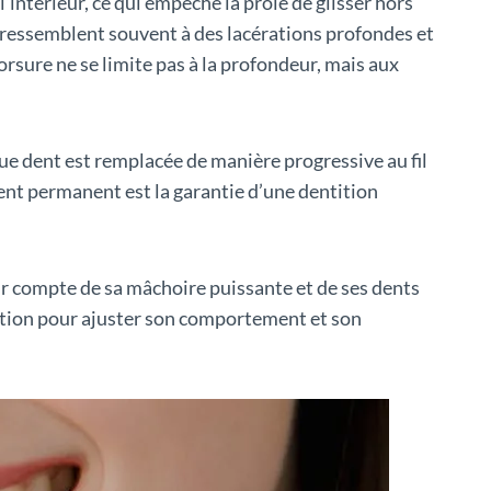
l’intérieur, ce qui empêche la proie de glisser hors
et ressemblent souvent à des lacérations profondes et
orsure ne se limite pas à la profondeur, mais aux
aque dent est remplacée de manière progressive au fil
ent permanent est la garantie d’une dentition
ir compte de sa mâchoire puissante et de ses dents
tition pour ajuster son comportement et son