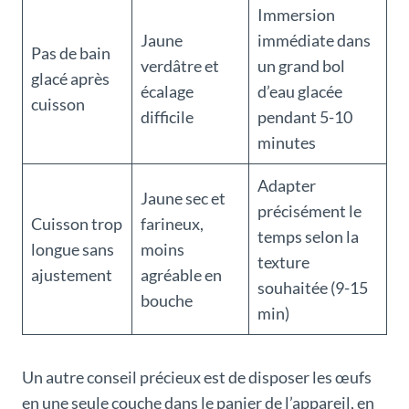
Immersion
Jaune
immédiate dans
Pas de bain
verdâtre et
un grand bol
glacé après
écalage
d’eau glacée
cuisson
difficile
pendant 5-10
minutes
Adapter
Jaune sec et
précisément le
Cuisson trop
farineux,
temps selon la
longue sans
moins
texture
ajustement
agréable en
souhaitée (9-15
bouche
min)
Un autre conseil précieux est de disposer les œufs
en une seule couche dans le panier de l’appareil, en