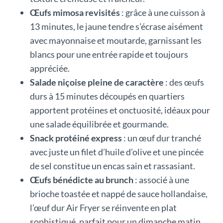
Œufs mimosa revisités
: grâce à une cuisson à
13 minutes, le jaune tendre s’écrase aisément
avec mayonnaise et moutarde, garnissant les
blancs pour une entrée rapide et toujours
appréciée.
Salade niçoise pleine de caractère
: des œufs
durs à 15 minutes découpés en quartiers
apportent protéines et onctuosité, idéaux pour
une salade équilibrée et gourmande.
Snack protéiné express
: un œuf dur tranché
avec juste un filet d’huile d’olive et une pincée
de sel constitue un encas sain et rassasiant.
Œufs bénédicte au brunch
: associé à une
brioche toastée et nappé de sauce hollandaise,
l’œuf dur Air Fryer se réinvente en plat
sophistiqué, parfait pour un dimanche matin