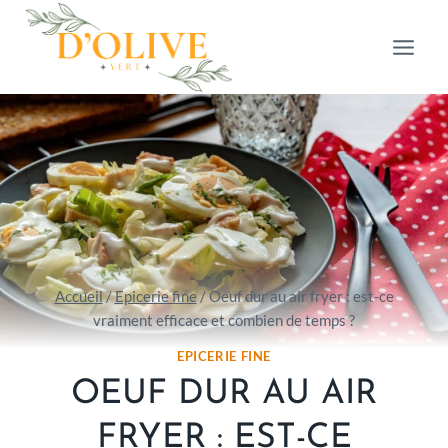
Aller
au
contenu
Accueil
/
Epicerie fine
/
Oeuf dur au air fryer : est-ce
vraiment efficace et combien de temps ?
EPICERIE FINE
OEUF DUR AU AIR
FRYER : EST-CE