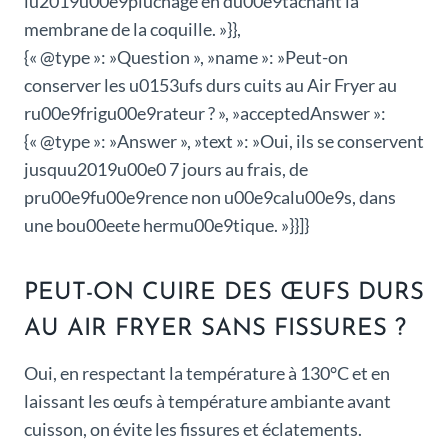
lu2019u00e9pluchage en du00e9tachant la
membrane de la coquille. »}},
{« @type »: »Question », »name »: »Peut-on
conserver les u0153ufs durs cuits au Air Fryer au
ru00e9frigu00e9rateur ? », »acceptedAnswer »:
{« @type »: »Answer », »text »: »Oui, ils se conservent
jusquu2019u00e0 7 jours au frais, de
pru00e9fu00e9rence non u00e9calu00e9s, dans
une bou00eete hermu00e9tique. »}}]}
PEUT-ON CUIRE DES ŒUFS DURS
AU AIR FRYER SANS FISSURES ?
Oui, en respectant la température à 130°C et en
laissant les œufs à température ambiante avant
cuisson, on évite les fissures et éclatements.