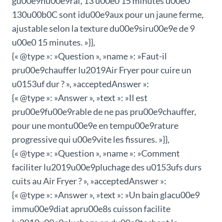
gu00e9nu00e9ral, 13 u00e0 15 minutes u00e0
130u00b0C sont idu00e9aux pour un jaune ferme,
ajustable selon la texture du00e9siru00e9e de 9
u00e0 15 minutes. »}},
{« @type »: »Question », »name »: »Faut-il
pru00e9chauffer lu2019Air Fryer pour cuire un
u0153uf dur ? », »acceptedAnswer »:
{« @type »: »Answer », »text »: »Il est
pru00e9fu00e9rable de ne pas pru00e9chauffer,
pour une montu00e9e en tempu00e9rature
progressive qui u00e9vite les fissures. »}},
{« @type »: »Question », »name »: »Comment
faciliter lu2019u00e9pluchage des u0153ufs durs
cuits au Air Fryer ? », »acceptedAnswer »:
{« @type »: »Answer », »text »: »Un bain glacu00e9
immu00e9diat apru00e8s cuisson facilite