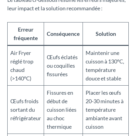
leur impact et la solution recommandée :
Erreur
Conséquence
Solution
fréquente
Air Fryer
Maintenir une
Œufs éclatés
réglé trop
cuisson à 130°C,
ou coquilles
chaud
température
fissurées
(>140°C)
douce et stable
Fissures en
Placer les œufs
Œufs froids
début de
20-30 minutes à
sortant du
cuisson liées
température
réfrigérateur
au choc
ambiante avant
thermique
cuisson