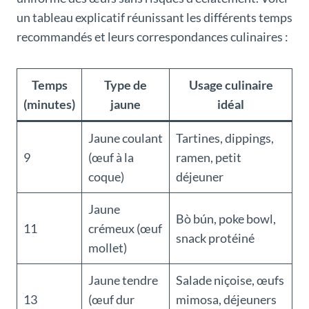
un tableau explicatif réunissant les différents temps
recommandés et leurs correspondances culinaires :
Temps
Type de
Usage culinaire
(minutes)
jaune
idéal
Jaune coulant
Tartines, dippings,
9
(œuf à la
ramen, petit
coque)
déjeuner
Jaune
Bò bún, poke bowl,
11
crémeux (œuf
snack protéiné
mollet)
Jaune tendre
Salade niçoise, œufs
13
(œuf dur
mimosa, déjeuners