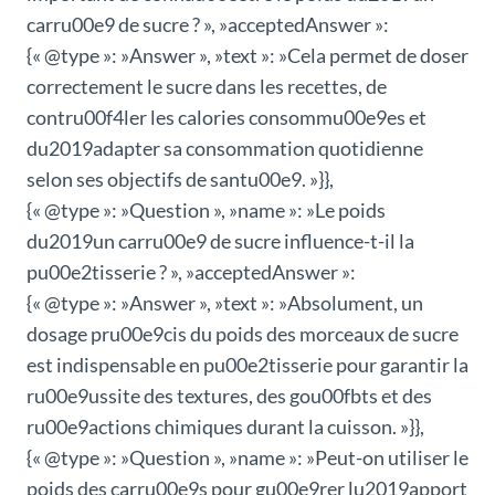
carru00e9 de sucre ? », »acceptedAnswer »:
{« @type »: »Answer », »text »: »Cela permet de doser
correctement le sucre dans les recettes, de
contru00f4ler les calories consommu00e9es et
du2019adapter sa consommation quotidienne
selon ses objectifs de santu00e9. »}},
{« @type »: »Question », »name »: »Le poids
du2019un carru00e9 de sucre influence-t-il la
pu00e2tisserie ? », »acceptedAnswer »:
{« @type »: »Answer », »text »: »Absolument, un
dosage pru00e9cis du poids des morceaux de sucre
est indispensable en pu00e2tisserie pour garantir la
ru00e9ussite des textures, des gou00fbts et des
ru00e9actions chimiques durant la cuisson. »}},
{« @type »: »Question », »name »: »Peut-on utiliser le
poids des carru00e9s pour gu00e9rer lu2019apport