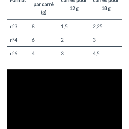
Format
carrés pour
carrés pour
par carré
12 g
18 g
(g)
n°3
8
1,5
2,25
n°4
6
2
3
n°6
4
3
4,5