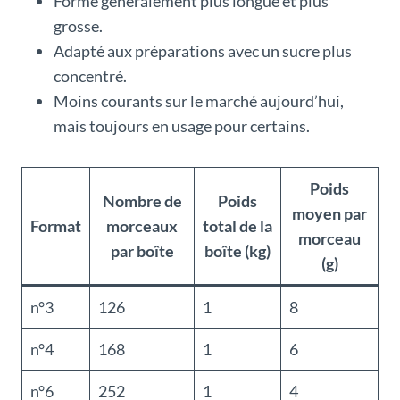
Forme généralement plus longue et plus
grosse.
Adapté aux préparations avec un sucre plus
concentré.
Moins courants sur le marché aujourd’hui,
mais toujours en usage pour certains.
Poids
Nombre de
Poids
moyen par
Format
morceaux
total de la
morceau
par boîte
boîte (kg)
(g)
n°3
126
1
8
n°4
168
1
6
n°6
252
1
4