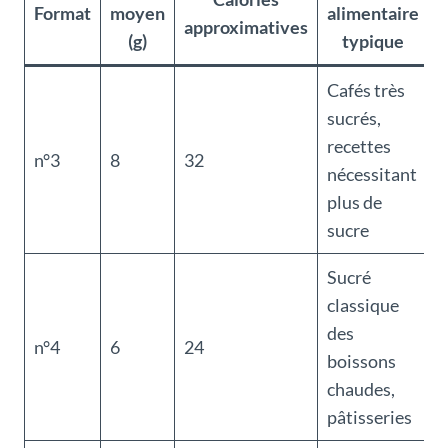
Format
moyen
alimentaire
approximatives
(g)
typique
Cafés très
sucrés,
recettes
n°3
8
32
nécessitant
plus de
sucre
Sucré
classique
des
n°4
6
24
boissons
chaudes,
pâtisseries