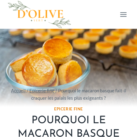
Aller
au
contenu
Accueil
/
Epicerie fine
/
Pourquoi le macaron basque fait-il
craquer les palais les plus exigeants ?
EPICERIE FINE
POURQUOI LE
MACARON BASQUE