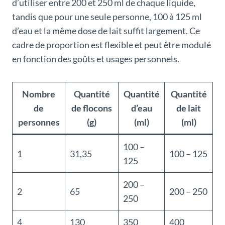
d’utiliser entre 200 et 250 ml de chaque liquide,
tandis que pour une seule personne, 100 à 125 ml
d’eau et la même dose de lait suffit largement. Ce
cadre de proportion est flexible et peut être modulé
en fonction des goûts et usages personnels.
Nombre
Quantité
Quantité
Quantité
de
de flocons
d’eau
de lait
personnes
(g)
(ml)
(ml)
100 –
1
31,35
100 – 125
125
200 –
2
65
200 – 250
250
4
130
350
400