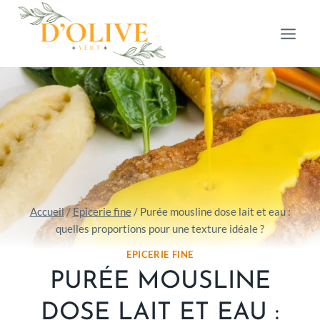
Aller
au
contenu
Accueil
/
Epicerie fine
/
Purée mousline dose lait et eau :
quelles proportions pour une texture idéale ?
EPICERIE FINE
PURÉE MOUSLINE
DOSE LAIT ET EAU :