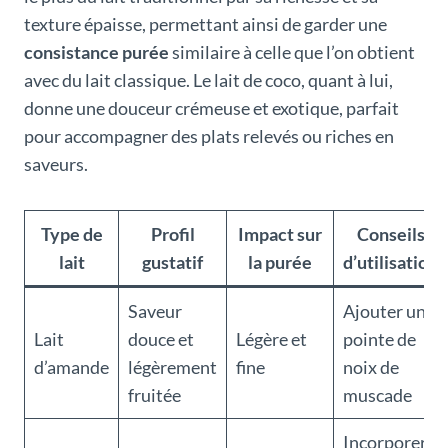
texture épaisse, permettant ainsi de garder une
consistance purée
similaire à celle que l’on obtient
avec du lait classique. Le lait de coco, quant à lui,
donne une douceur crémeuse et exotique, parfait
pour accompagner des plats relevés ou riches en
saveurs.
Type de
Profil
Impact sur
Conseils
lait
gustatif
la purée
d’utilisation
Saveur
Ajouter une
Lait
douce et
Légère et
pointe de
d’amande
légèrement
fine
noix de
fruitée
muscade
Incorporer