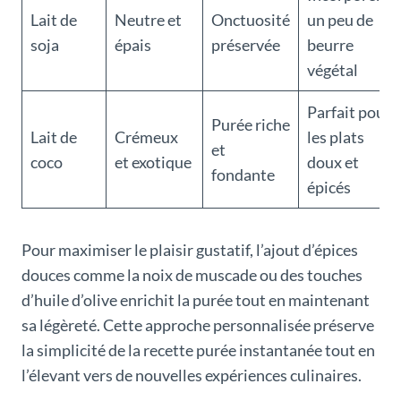
Lait de
Neutre et
Onctuosité
un peu de
soja
épais
préservée
beurre
végétal
Parfait pour
Purée riche
Lait de
Crémeux
les plats
et
coco
et exotique
doux et
fondante
épicés
Pour maximiser le plaisir gustatif, l’ajout d’épices
douces comme la noix de muscade ou des touches
d’huile d’olive enrichit la purée tout en maintenant
sa légèreté. Cette approche personnalisée préserve
la simplicité de la recette purée instantanée tout en
l’élevant vers de nouvelles expériences culinaires.