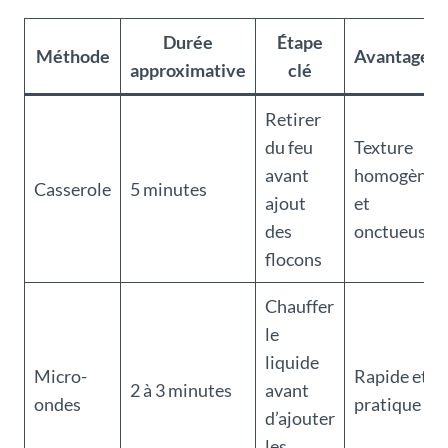
Durée
Étape
Méthode
Avantages
approximative
clé
Retirer
du feu
Texture
avant
homogène
Casserole
5 minutes
ajout
et
des
onctueuse
flocons
Chauffer
le
liquide
Micro-
Rapide et
2 à 3 minutes
avant
ondes
pratique
d’ajouter
les