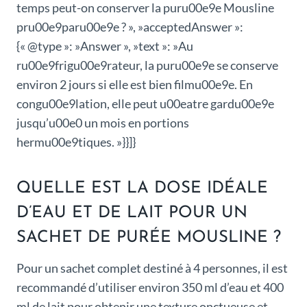
temps peut-on conserver la puru00e9e Mousline
pru00e9paru00e9e ? », »acceptedAnswer »:
{« @type »: »Answer », »text »: »Au
ru00e9frigu00e9rateur, la puru00e9e se conserve
environ 2 jours si elle est bien filmu00e9e. En
congu00e9lation, elle peut u00eatre gardu00e9e
jusqu’u00e0 un mois en portions
hermu00e9tiques. »}}]}
QUELLE EST LA DOSE IDÉALE
D’EAU ET DE LAIT POUR UN
SACHET DE PURÉE MOUSLINE ?
Pour un sachet complet destiné à 4 personnes, il est
recommandé d’utiliser environ 350 ml d’eau et 400
ml de lait pour obtenir une texture onctueuse et