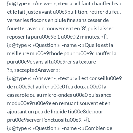
{« @type »: »Answer », »text »: »Il faut chauffer l’eau
et le lait juste avant u00e9bullition, retirer du feu,
verser les flocons en pluie fine sans cesser de
fouetter avec un mouvement en ‘8’, puis laisser
reposer la puru00e9e 1 u00e0 2 minutes. »}},
{« @type »: »Question », »name »: »Quelle est la
meilleure mu00e9thode pour ru00e9chauffer la
puru00e9e sans altu00e9rer sa texture
? », »acceptedAnswer »:
{« @type »: »Answer », »text »: »Il est conseillu00e9
de ru00e9chauffer u00e0 feu doux u00e0 la
casserole ou au micro-ondes u00e0 puissance
modu00e9ru00e9e en remuant souvent et en
ajoutant un peu de liquide tiu00e8de pour
pru00e9server l’onctuositu00e9. »}},
{« @type »: »Question », »name »: »Combien de