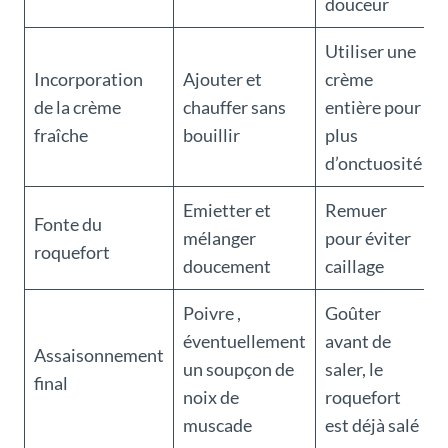
douceur
Utiliser une
Incorporation
Ajouter et
crème
de la crème
chauffer sans
entière pour
fraîche
bouillir
plus
d’onctuosité
Emietter et
Remuer
Fonte du
mélanger
pour éviter
roquefort
doucement
caillage
Poivre ,
Goûter
éventuellement
avant de
Assaisonnement
un soupçon de
saler, le
final
noix de
roquefort
muscade
est déjà salé