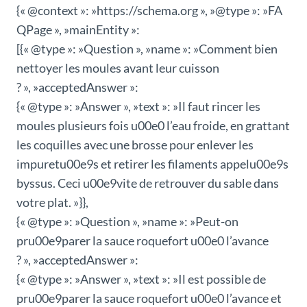
{« @context »: »https://schema.org », »@type »: »FA
QPage », »mainEntity »:
[{« @type »: »Question », »name »: »Comment bien
nettoyer les moules avant leur cuisson
? », »acceptedAnswer »:
{« @type »: »Answer », »text »: »Il faut rincer les
moules plusieurs fois u00e0 l’eau froide, en grattant
les coquilles avec une brosse pour enlever les
impuretu00e9s et retirer les filaments appelu00e9s
byssus. Ceci u00e9vite de retrouver du sable dans
votre plat. »}},
{« @type »: »Question », »name »: »Peut-on
pru00e9parer la sauce roquefort u00e0 l’avance
? », »acceptedAnswer »:
{« @type »: »Answer », »text »: »Il est possible de
pru00e9parer la sauce roquefort u00e0 l’avance et