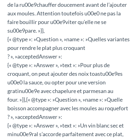
de la ru00e9chauffer doucement avant de l’ajouter
aux moules. Attention toutefois u00e0 ne pas la
faire bouillir pour u00e9viter qu’elle ne se
su00e9pare. »}},
{« @type »: »Question », »name »: »Quelles variantes
pour rendre le plat plus croquant
? », »acceptedAnswer »:
{« @type »: »Answer », »text »: »Pour plus de
croquant, on peut ajouter des noix toastu00e9es
u00e0 la sauce, ou opter pour une version
gratinu00e9e avec chapelure et parmesan au
four. »}},{« @type »: »Question », »name »: »Quelle
boisson accompagner avec les moules au roquefort
? », »acceptedAnswer »:
{« @type »: »Answer », »text »: »Un vin blanc sec et
minu00e9ral s’accorde parfaitement avec ce plat,