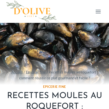
Aller
au
contenu
Accueil
/
Epicerie fine
/
Recettes moules au roquefort :
comment réussir ce plat gourmand et facile ?
EPICERIE FINE
RECETTES MOULES AU
ROQUEFORT :