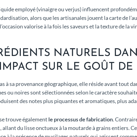
 liquide employé (vinaigre ou verjus) influencent profondéme
ardisation, alors que les artisanales jouent la carte de l’au
occasion valorise à la fois les saveurs et la texture de la vi
GRÉDIENTS NATURELS DA
IMPACT SUR LE GOÛT DE
as à sa provenance géographique, elle réside avant tout dans
nes ou noires sont sélectionnées selon le caractère souhait
roduisent des notes plus piquantes et aromatiques, plus ada
 se trouve également
le processus de fabrication
. Contrair
s, allant du lisse onctueux à la moutarde à grains entiers. 
ce à la présence de mucilages naturels qui agissent comme li