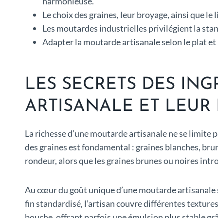
harmonieuse.
Le choix des graines, leur broyage, ainsi que le
Les moutardes industrielles privilégient la stand
Adapter la moutarde artisanale selon le plat et l’
LES SECRETS DES IN
ARTISANALE ET LEUR 
La richesse d’une moutarde artisanale ne se limite p
des graines est fondamental : graines blanches, bru
rondeur, alors que les graines brunes ou noires int
Au cœur du goût unique d’une moutarde artisanale
fin standardisé, l’artisan couvre différentes texture
bouche, offrant parfois une émulsion plus stable grâ