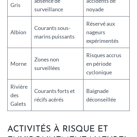
absence de
accidents de
Gris
surveillance
noyade
Réservé aux
Courants sous-
Albion
nageurs
marins puissants
expérimentés
Risques accrus
Zones non
Morne
en période
surveillées
cyclonique
Rivière
Courants forts et
Baignade
des
récifs acérés
déconseillée
Galets
ACTIVITÉS À RISQUE ET