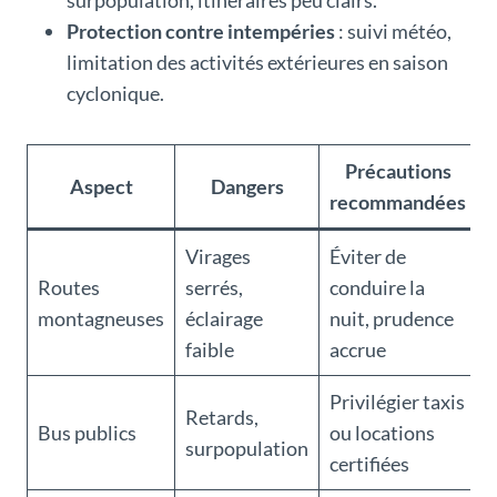
surpopulation, itinéraires peu clairs.
Protection contre intempéries
: suivi météo,
limitation des activités extérieures en saison
cyclonique.
Précautions
Aspect
Dangers
recommandées
Virages
Éviter de
Routes
serrés,
conduire la
montagneuses
éclairage
nuit, prudence
faible
accrue
Privilégier taxis
Retards,
Bus publics
ou locations
surpopulation
certifiées