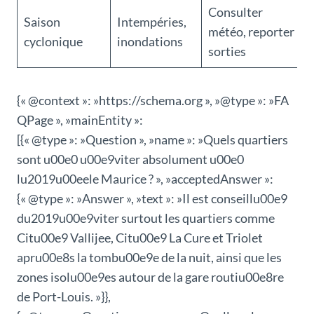
Consulter
Saison
Intempéries,
météo, reporter
cyclonique
inondations
sorties
{« @context »: »https://schema.org », »@type »: »FA
QPage », »mainEntity »:
[{« @type »: »Question », »name »: »Quels quartiers
sont u00e0 u00e9viter absolument u00e0
lu2019u00eele Maurice ? », »acceptedAnswer »:
{« @type »: »Answer », »text »: »Il est conseillu00e9
du2019u00e9viter surtout les quartiers comme
Citu00e9 Vallijee, Citu00e9 La Cure et Triolet
apru00e8s la tombu00e9e de la nuit, ainsi que les
zones isolu00e9es autour de la gare routiu00e8re
de Port-Louis. »}},