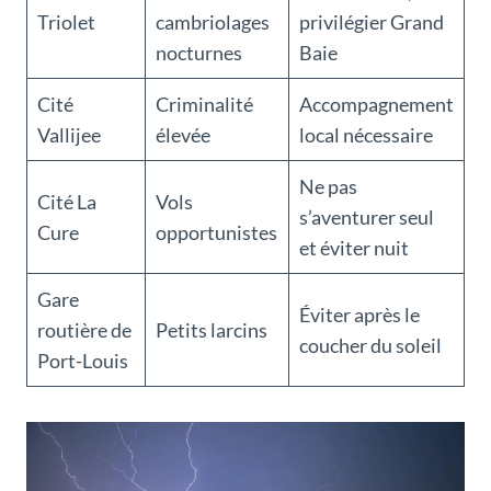
Triolet
cambriolages
privilégier Grand
nocturnes
Baie
Cité
Criminalité
Accompagnement
Vallijee
élevée
local nécessaire
Ne pas
Cité La
Vols
s’aventurer seul
Cure
opportunistes
et éviter nuit
Gare
Éviter après le
routière de
Petits larcins
coucher du soleil
Port-Louis