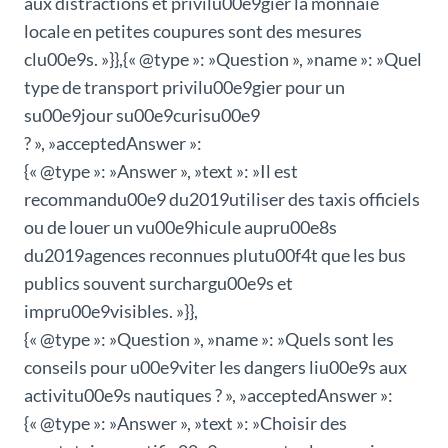
aux distractions et privilu00e9gier la monnaie
locale en petites coupures sont des mesures
clu00e9s. »}},{« @type »: »Question », »name »: »Quel
type de transport privilu00e9gier pour un
su00e9jour su00e9curisu00e9
? », »acceptedAnswer »:
{« @type »: »Answer », »text »: »Il est
recommandu00e9 du2019utiliser des taxis officiels
ou de louer un vu00e9hicule aupru00e8s
du2019agences reconnues plutu00f4t que les bus
publics souvent surchargu00e9s et
impru00e9visibles. »}},
{« @type »: »Question », »name »: »Quels sont les
conseils pour u00e9viter les dangers liu00e9s aux
activitu00e9s nautiques ? », »acceptedAnswer »:
{« @type »: »Answer », »text »: »Choisir des