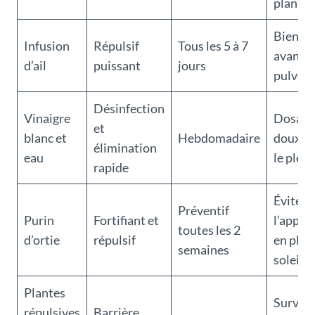
plante
Bien fil
Infusion
Répulsif
Tous les 5 à 7
avant
d’ail
puissant
jours
pulvéri
Désinfection
Vinaigre
Dosage
et
blanc et
Hebdomadaire
doux, é
élimination
eau
le plein
rapide
Éviter
Préventif
Purin
Fortifiant et
l’appli
toutes les 2
d’ortie
répulsif
en plei
semaines
soleil
Plantes
Surveill
répulsives
Barrière