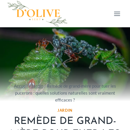
Aller
au
contenu
Accueil
/
Jardin
/
Remède de grand-mère pour tuer les
pucerons : quelles solutions naturelles sont vraiment
efficaces ?
JARDIN
REMÈDE DE GRAND-