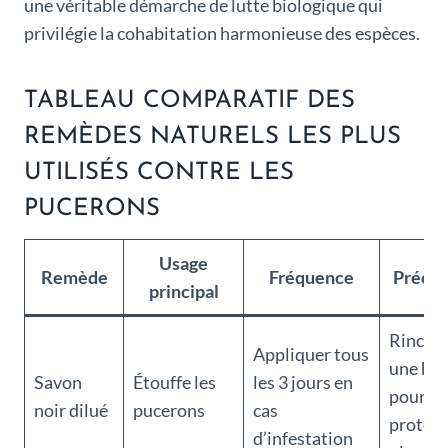
une véritable démarche de lutte biologique qui
privilégie la cohabitation harmonieuse des espèces.
TABLEAU COMPARATIF DES
REMÈDES NATURELS LES PLUS
UTILISÉS CONTRE LES
PUCERONS
Usage
Remède
Fréquence
Précau
principal
Rincer 
Appliquer tous
une he
Savon
Étouffe les
les 3 jours en
pour
noir dilué
pucerons
cas
protége
d’infestation