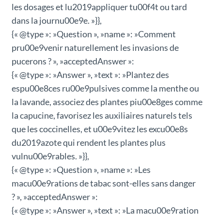
les dosages et lu2019appliquer tu00f4t ou tard
dans la journu00e9e. »}},
{« @type »: »Question », »name »: »Comment
pru00e9venir naturellement les invasions de
pucerons ? », »acceptedAnswer »:
{« @type »: »Answer », »text »: »Plantez des
espu00e8ces ru00e9pulsives comme la menthe ou
la lavande, associez des plantes piu00e8ges comme
la capucine, favorisez les auxiliaires naturels tels
que les coccinelles, et u00e9vitez les excu00e8s
du2019azote qui rendent les plantes plus
vulnu00e9rables. »}},
{« @type »: »Question », »name »: »Les
macu00e9rations de tabac sont-elles sans danger
? », »acceptedAnswer »:
{« @type »: »Answer », »text »: »La macu00e9ration