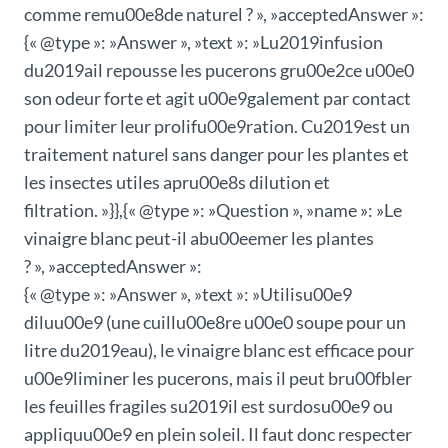
comme remu00e8de naturel ? », »acceptedAnswer »:
{« @type »: »Answer », »text »: »Lu2019infusion
du2019ail repousse les pucerons gru00e2ce u00e0
son odeur forte et agit u00e9galement par contact
pour limiter leur prolifu00e9ration. Cu2019est un
traitement naturel sans danger pour les plantes et
les insectes utiles apru00e8s dilution et
filtration. »}},{« @type »: »Question », »name »: »Le
vinaigre blanc peut-il abu00eemer les plantes
? », »acceptedAnswer »:
{« @type »: »Answer », »text »: »Utilisu00e9
diluu00e9 (une cuillu00e8re u00e0 soupe pour un
litre du2019eau), le vinaigre blanc est efficace pour
u00e9liminer les pucerons, mais il peut bru00fbler
les feuilles fragiles su2019il est surdosu00e9 ou
appliquu00e9 en plein soleil. Il faut donc respecter