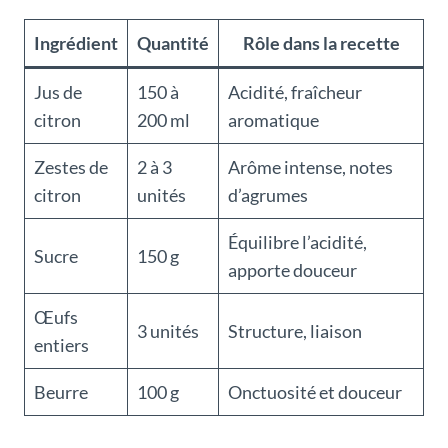
Ingrédient
Quantité
Rôle dans la recette
Jus de
150 à
Acidité, fraîcheur
citron
200 ml
aromatique
Zestes de
2 à 3
Arôme intense, notes
citron
unités
d’agrumes
Équilibre l’acidité,
Sucre
150 g
apporte douceur
Œufs
3 unités
Structure, liaison
entiers
Beurre
100 g
Onctuosité et douceur