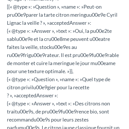
[{« @type »: »Question », »name »: »Peut-on
pru00e9parer la tarte citron meringuu00e9e Cyril
Lignac la veille ? », »acceptedAnswer »:
{« @type »: »Answer », »text »: »Oui, la pu00e2te
sablu00e9e et la cru00e8me peuvent u00eatre
faites la veille, stocku00e9es au
ru00e9frigu00e9rateur. Il est pru00e9fu00e9rable
de monter et cuire la meringue le jour mu00eame
pour une texture optimale. »}},
{« @type »: »Question », »name »: »Quel type de
citron privilu00e9gier pour la recette
? », »acceptedAnswer »:
{« @type »: »Answer », »text »: »Des citrons non
traitu00e9s, de pru00e9fu00e9rence bio, sont
recommandu00e9s pour leurs zestes
parfumu00e9s. Le citron jaune classique fournit un