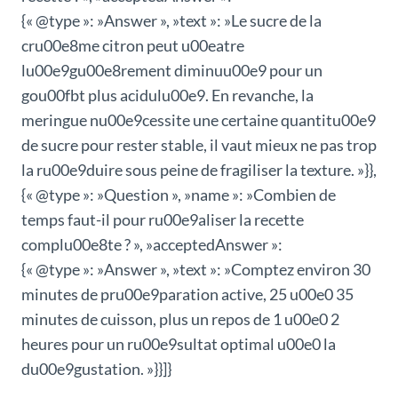
{« @type »: »Answer », »text »: »Le sucre de la
cru00e8me citron peut u00eatre
lu00e9gu00e8rement diminuu00e9 pour un
gou00fbt plus acidulu00e9. En revanche, la
meringue nu00e9cessite une certaine quantitu00e9
de sucre pour rester stable, il vaut mieux ne pas trop
la ru00e9duire sous peine de fragiliser la texture. »}},
{« @type »: »Question », »name »: »Combien de
temps faut-il pour ru00e9aliser la recette
complu00e8te ? », »acceptedAnswer »:
{« @type »: »Answer », »text »: »Comptez environ 30
minutes de pru00e9paration active, 25 u00e0 35
minutes de cuisson, plus un repos de 1 u00e0 2
heures pour un ru00e9sultat optimal u00e0 la
du00e9gustation. »}}]}