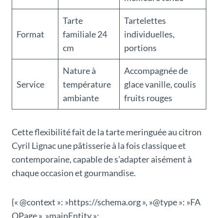
Tarte
Tartelettes
Format
familiale 24
individuelles,
cm
portions
Nature à
Accompagnée de
Service
température
glace vanille, coulis
ambiante
fruits rouges
Cette flexibilité fait de la tarte meringuée au citron
Cyril Lignac une pâtisserie à la fois classique et
contemporaine, capable de s’adapter aisément à
chaque occasion et gourmandise.
{« @context »: »https://schema.org », »@type »: »FA
QPage », »mainEntity »: