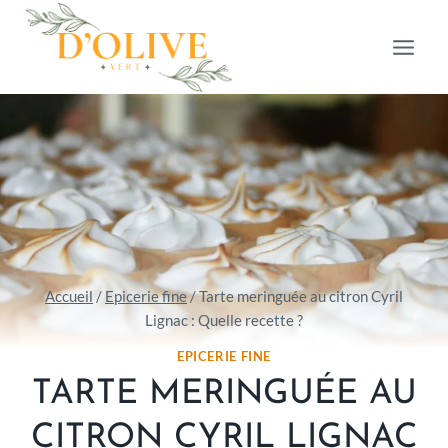
Aller
au
contenu
Accueil
/
Epicerie fine
/
Tarte meringuée au citron Cyril
Lignac : Quelle recette ?
EPICERIE FINE
TARTE MERINGUÉE AU
CITRON CYRIL LIGNAC