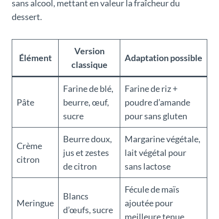
sans alcool, mettant en valeur la fraîcheur du
dessert.
Version
Élément
Adaptation possible
classique
Farine de blé,
Farine de riz +
Pâte
beurre, œuf,
poudre d’amande
sucre
pour sans gluten
Beurre doux,
Margarine végétale,
Crème
jus et zestes
lait végétal pour
citron
de citron
sans lactose
Fécule de maïs
Blancs
Meringue
ajoutée pour
d’œufs, sucre
meilleure tenue