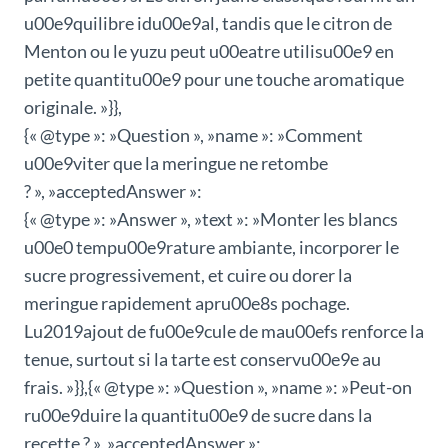
u00e9quilibre idu00e9al, tandis que le citron de
Menton ou le yuzu peut u00eatre utilisu00e9 en
petite quantitu00e9 pour une touche aromatique
originale. »}},
{« @type »: »Question », »name »: »Comment
u00e9viter que la meringue ne retombe
? », »acceptedAnswer »:
{« @type »: »Answer », »text »: »Monter les blancs
u00e0 tempu00e9rature ambiante, incorporer le
sucre progressivement, et cuire ou dorer la
meringue rapidement apru00e8s pochage.
Lu2019ajout de fu00e9cule de mau00efs renforce la
tenue, surtout si la tarte est conservu00e9e au
frais. »}},{« @type »: »Question », »name »: »Peut-on
ru00e9duire la quantitu00e9 de sucre dans la
recette ? », »acceptedAnswer »: