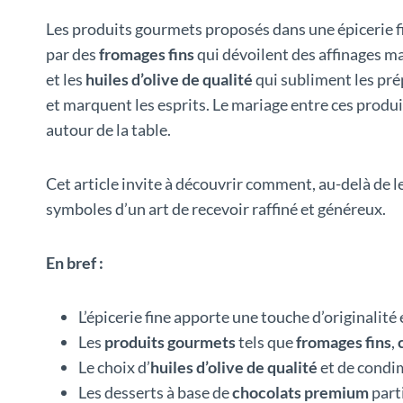
Les produits gourmets proposés dans une épicerie fi
par des
fromages fins
qui dévoilent des affinages ma
et les
huiles d’olive de qualité
qui subliment les pré
et marquent les esprits. Le mariage entre ces produi
autour de la table.
Cet article invite à découvrir comment, au-delà de l
symboles d’un art de recevoir raffiné et généreux.
En bref :
L’épicerie fine apporte une touche d’originalité
Les
produits gourmets
tels que
fromages fins
,
Le choix d’
huiles d’olive de qualité
et de condim
Les desserts à base de
chocolats premium
part