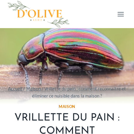
Aller
au
contenu
Accueil
/
Maison
/
Vrillette du pain : comment reconnaître et
éliminer ce nuisible dans la maison ?
MAISON
VRILLETTE DU PAIN :
COMMENT