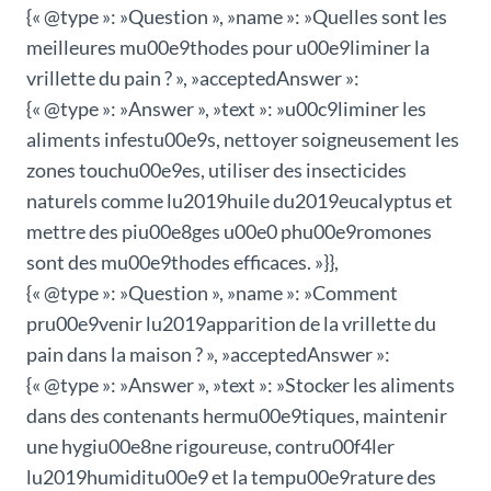
{« @type »: »Question », »name »: »Quelles sont les
meilleures mu00e9thodes pour u00e9liminer la
vrillette du pain ? », »acceptedAnswer »:
{« @type »: »Answer », »text »: »u00c9liminer les
aliments infestu00e9s, nettoyer soigneusement les
zones touchu00e9es, utiliser des insecticides
naturels comme lu2019huile du2019eucalyptus et
mettre des piu00e8ges u00e0 phu00e9romones
sont des mu00e9thodes efficaces. »}},
{« @type »: »Question », »name »: »Comment
pru00e9venir lu2019apparition de la vrillette du
pain dans la maison ? », »acceptedAnswer »:
{« @type »: »Answer », »text »: »Stocker les aliments
dans des contenants hermu00e9tiques, maintenir
une hygiu00e8ne rigoureuse, contru00f4ler
lu2019humiditu00e9 et la tempu00e9rature des