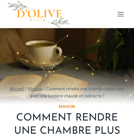
Aller
au
contenu
Accueil
/
Maison
/
Comment rendre une chambre plus cosy
avec une lumière chaude et indirecte ?
MAISON
COMMENT RENDRE
UNE CHAMBRE PLUS