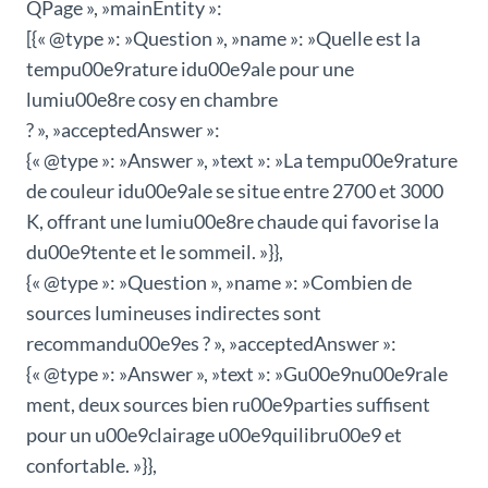
QPage », »mainEntity »:
[{« @type »: »Question », »name »: »Quelle est la
tempu00e9rature idu00e9ale pour une
lumiu00e8re cosy en chambre
? », »acceptedAnswer »:
{« @type »: »Answer », »text »: »La tempu00e9rature
de couleur idu00e9ale se situe entre 2700 et 3000
K, offrant une lumiu00e8re chaude qui favorise la
du00e9tente et le sommeil. »}},
{« @type »: »Question », »name »: »Combien de
sources lumineuses indirectes sont
recommandu00e9es ? », »acceptedAnswer »:
{« @type »: »Answer », »text »: »Gu00e9nu00e9rale
ment, deux sources bien ru00e9parties suffisent
pour un u00e9clairage u00e9quilibru00e9 et
confortable. »}},