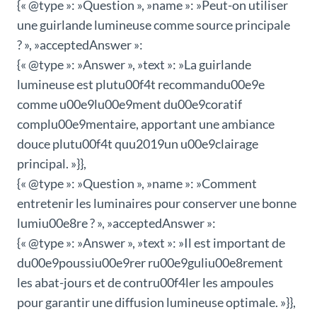
{« @type »: »Question », »name »: »Peut-on utiliser
une guirlande lumineuse comme source principale
? », »acceptedAnswer »:
{« @type »: »Answer », »text »: »La guirlande
lumineuse est plutu00f4t recommandu00e9e
comme u00e9lu00e9ment du00e9coratif
complu00e9mentaire, apportant une ambiance
douce plutu00f4t quu2019un u00e9clairage
principal. »}},
{« @type »: »Question », »name »: »Comment
entretenir les luminaires pour conserver une bonne
lumiu00e8re ? », »acceptedAnswer »:
{« @type »: »Answer », »text »: »Il est important de
du00e9poussiu00e9rer ru00e9guliu00e8rement
les abat-jours et de contru00f4ler les ampoules
pour garantir une diffusion lumineuse optimale. »}},