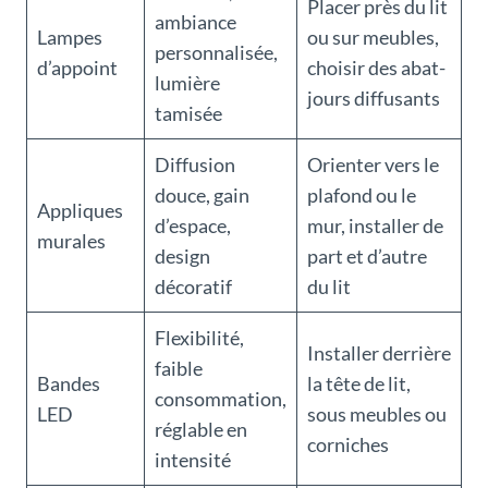
Placer près du lit
ambiance
Lampes
ou sur meubles,
personnalisée,
d’appoint
choisir des abat-
lumière
jours diffusants
tamisée
Diffusion
Orienter vers le
douce, gain
plafond ou le
Appliques
d’espace,
mur, installer de
murales
design
part et d’autre
décoratif
du lit
Flexibilité,
Installer derrière
faible
Bandes
la tête de lit,
consommation,
LED
sous meubles ou
réglable en
corniches
intensité