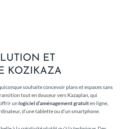
OLUTION ET
E KOZIKAZA
uiconque souhaite concevoir plans et espaces sans
transition tout en douceur vers Kazaplan, qui
offrir un
logiciel d’aménagement gratuit
en ligne,
ordinateur, d’une tablette ou d’un smartphone.
 belle à la créativité plutôt qu’à la technique. Des