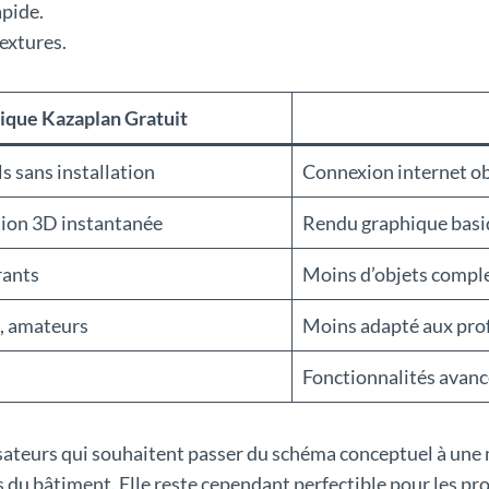
pide.
extures.
ique Kazaplan Gratuit
ls sans installation
Connexion internet ob
tion 3D instantanée
Rendu graphique bas
rants
Moins d’objets comple
s, amateurs
Moins adapté aux prof
Fonctionnalités avan
sateurs qui souhaitent passer du schéma conceptuel à une 
s du bâtiment. Elle reste cependant perfectible pour les 