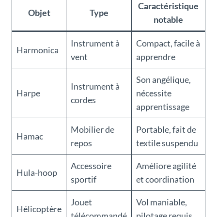
Caractéristique
Objet
Type
notable
Instrument à
Compact, facile à
Harmonica
vent
apprendre
Son angélique,
Instrument à
Harpe
nécessite
cordes
apprentissage
Mobilier de
Portable, fait de
Hamac
repos
textile suspendu
Accessoire
Améliore agilité
Hula-hoop
sportif
et coordination
Jouet
Vol maniable,
Hélicoptère
télécommandé
pilotage requis