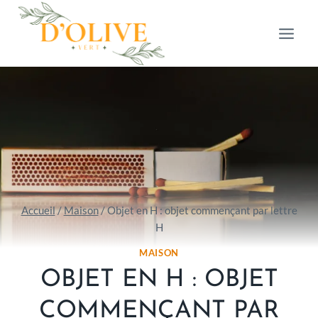
Aller
au
contenu
Accueil
/
Maison
/
Objet en H : objet commençant par lettre
H
MAISON
OBJET EN H : OBJET
COMMENÇANT PAR