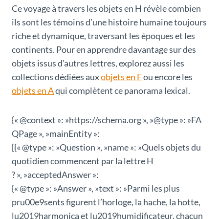
Ce voyage à travers les objets en H révèle combien
ils sont les témoins d’une histoire humaine toujours
riche et dynamique, traversant les époques et les
continents. Pour en apprendre davantage sur des
objets issus d’autres lettres, explorez aussi les
collections dédiées aux
objets en F
ou encore les
objets en A
qui complètent ce panorama lexical.
{« @context »: »https://schema.org », »@type »: »FA
QPage », »mainEntity »:
[{« @type »: »Question », »name »: »Quels objets du
quotidien commencent par la lettre H
? », »acceptedAnswer »:
{« @type »: »Answer », »text »: »Parmi les plus
pru00e9sents figurent l’horloge, la hache, la hotte,
lu2019harmonica et lu2019humidificateur, chacun