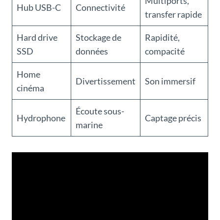
Multiports,
Hub USB-C
Connectivité
transfer rapide
Hard drive
Stockage de
Rapidité,
SSD
données
compacité
Home
Divertissement
Son immersif
cinéma
Écoute sous-
Hydrophone
Captage précis
marine