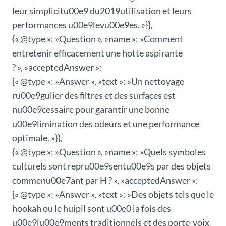
leur simplicitu00e9 du2019utilisation et leurs
performances u00e9levu00e9es. »}},
{« @type »: »Question », »name »: »Comment
entretenir efficacement une hotte aspirante
? », »acceptedAnswer »:
{« @type »: »Answer », »text »: »Un nettoyage
ru00e9gulier des filtres et des surfaces est
nu00e9cessaire pour garantir une bonne
u00e9limination des odeurs et une performance
optimale. »}},
{« @type »: »Question », »name »: »Quels symboles
culturels sont repru00e9sentu00e9s par des objets
commenu00e7ant par H ? », »acceptedAnswer »:
{« @type »: »Answer », »text »: »Des objets tels que le
hookah ou le huipil sont u00e0 la fois des
u00e9lu00e9ments traditionnels et des porte-voix