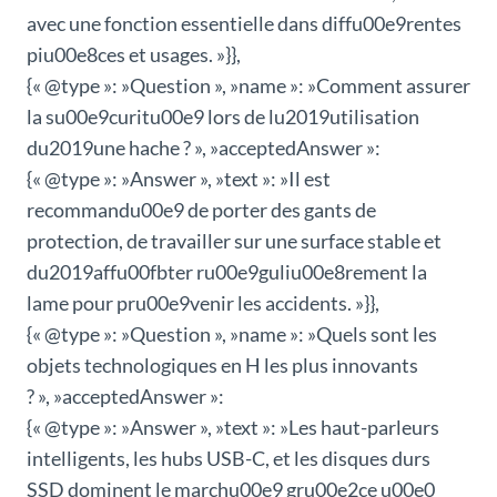
avec une fonction essentielle dans diffu00e9rentes
piu00e8ces et usages. »}},
{« @type »: »Question », »name »: »Comment assurer
la su00e9curitu00e9 lors de lu2019utilisation
du2019une hache ? », »acceptedAnswer »:
{« @type »: »Answer », »text »: »Il est
recommandu00e9 de porter des gants de
protection, de travailler sur une surface stable et
du2019affu00fbter ru00e9guliu00e8rement la
lame pour pru00e9venir les accidents. »}},
{« @type »: »Question », »name »: »Quels sont les
objets technologiques en H les plus innovants
? », »acceptedAnswer »:
{« @type »: »Answer », »text »: »Les haut-parleurs
intelligents, les hubs USB-C, et les disques durs
SSD dominent le marchu00e9 gru00e2ce u00e0