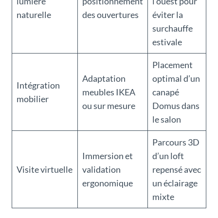
lumière
positionnement
l’ouest pour
naturelle
des ouvertures
éviter la
surchauffe
estivale
Placement
Adaptation
optimal d’un
Intégration
meubles IKEA
canapé
mobilier
ou sur mesure
Domus dans
le salon
Parcours 3D
Immersion et
d’un loft
Visite virtuelle
validation
repensé avec
ergonomique
un éclairage
mixte