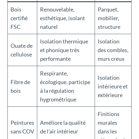
Bois
Renouvelable,
Parquet,
certifié
esthétique, isolant
mobilier,
FSC
naturel
structure
Isolation thermique
Isolation
Ouate de
et phonique très
des combles,
cellulose
performante
murs creux
Respirante,
Isolation
Fibre de
écologique, participe
intérieure et
bois
à la régulation
extérieure
hygrométrique
Finitions
Peintures
Améliore la qualité
murales
sans COV
de l’air intérieur
dans les