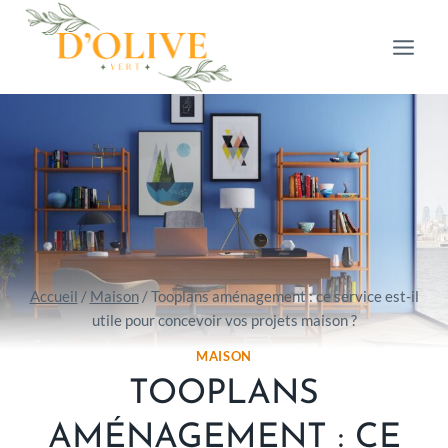
Aller
au
contenu
Accueil
/
Maison
/
Tooplans aménagement : ce service est-il
utile pour concevoir vos projets maison ?
MAISON
TOOPLANS
AMÉNAGEMENT : CE