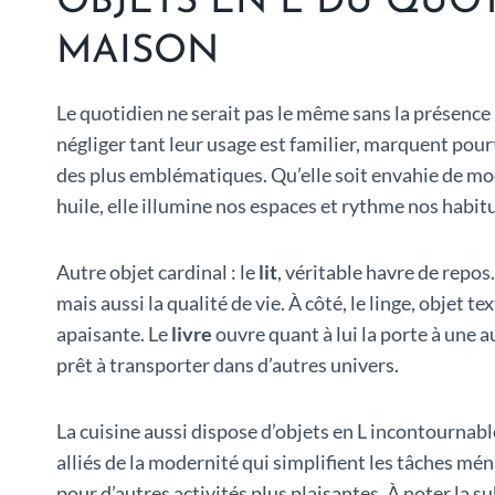
OBJETS EN L DU QUOT
MAISON
Le quotidien ne serait pas le même sans la présence 
négliger tant leur usage est familier, marquent pou
des plus emblématiques. Qu’elle soit envahie de mo
huile, elle illumine nos espaces et rythme nos habit
Autre objet cardinal : le
lit
, véritable havre de repos
mais aussi la qualité de vie. À côté, le linge, objet
apaisante. Le
livre
ouvre quant à lui la porte à une a
prêt à transporter dans d’autres univers.
La cuisine aussi dispose d’objets en L incontournable
alliés de la modernité qui simplifient les tâches m
pour d’autres activités plus plaisantes. À noter la 