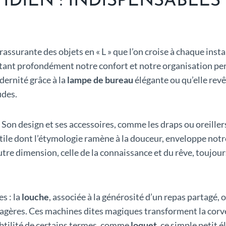
IDIEN : INDISPENSABLES
rassurante des objets en « L » que l’on croise à chaque inst
rtant profondément notre confort et notre organisation per
dernité grâce à la
lampe de bureau
élégante ou qu’elle rev
udes.
. Son design et ses accessoires, comme les draps ou oreille
 textile dont l’étymologie ramène à la douceur, enveloppe no
utre dimension, celle de la connaissance et du rêve, toujour
s : la
louche
, associée à la générosité d’un repas partagé, 
énagères. Ces machines dites magiques transforment la corvé
subtilité de certains termes, comme
loquet
, ce simple petit 