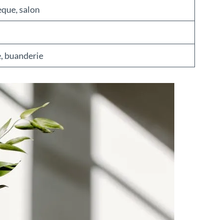
èque, salon
, buanderie