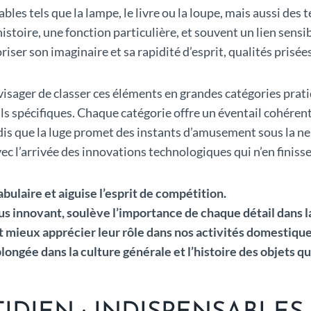
es tels que la lampe, le livre ou la loupe, mais aussi des 
histoire, une fonction particulière, et souvent un lien sens
oriser son imaginaire et sa rapidité d’esprit, qualités pris
 envisager de classer ces éléments en grandes catégories pr
s spécifiques. Chaque catégorie offre un éventail cohérent d
ndis que la luge promet des instants d’amusement sous la ne
avec l’arrivée des innovations technologiques qui n’en finiss
bulaire et aiguise l’esprit de compétition.
plus innovant, soulève l’importance de chaque détail dans l
 mieux apprécier leur rôle dans nos activités domestiques
 plongée dans la culture générale et l’histoire des objets q