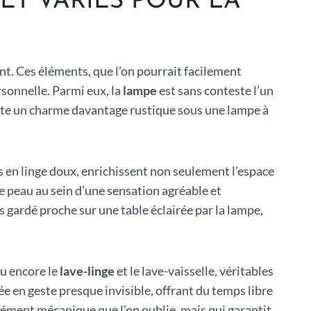
 ET VARIÉS POUR LA
ant. Ces éléments, que l’on pourrait facilement
sonnelle. Parmi eux, la
lampe
est sans conteste l’un
ête un charme davantage rustique sous une lampe à
rs en linge doux, enrichissent non seulement l’espace
tre peau au sein d’une sensation agréable et
s gardé proche sur une table éclairée par la lampe,
ou encore le
lave-linge
et le lave-vaisselle, véritables
e en geste presque invisible, offrant du temps libre
élément mécanique que l’on oublie, mais qui garantit