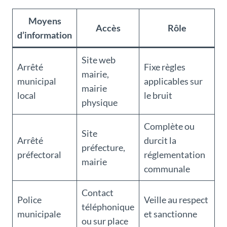
Moyens
Accès
Rôle
d’information
Site web
Arrêté
Fixe règles
mairie,
municipal
applicables sur
mairie
local
le bruit
physique
Complète ou
Site
Arrêté
durcit la
préfecture,
préfectoral
réglementation
mairie
communale
Contact
Police
Veille au respect
téléphonique
municipale
et sanctionne
ou sur place