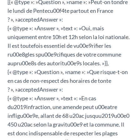
[{« @type »: »Question », »name »: »Peut-on tondre
le lundi de Pentecu00f4te partout en France
? », »acceptedAnswer »:
{« @type »: »Answer », »text »: »Oui, mais
uniquement entre 10h et 12h selon la loi nationale.
Il est toutefois essentiel de vu00e9rifier les
ru00e8gles spu00e9cifiques de votre commune
aupru00e8s des autoritu00e9s locales. »}},
{« @type »: »Question », »name »: »Que risque-t-on
en cas de non-respect des horaires de tonte
? », »acceptedAnswer »:
{« @type »: »Answer », »text »: »En cas
du2019infraction, une amende peut u00eatre
infligu00e9e, allant de 68 u20ac jusquu2019u00e0
450 u20ac selon la gravitu00e9 et la commune. Il
est donc indispensable de respecter les plages