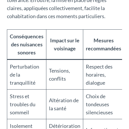
tolérance. En outre, la mise en place de règles
claires, appliquées collectivement, facilite la
cohabitation dans ces moments particuliers.
Conséquences
Impact sur le
Mesures
des nuisances
voisinage
recommandées
sonores
Perturbation
Respect des
Tensions,
de la
horaires,
conflits
tranquillité
dialogue
Stress et
Choix de
Altération de
troubles du
tondeuses
la santé
sommeil
silencieuses
Isolement
Détérioration