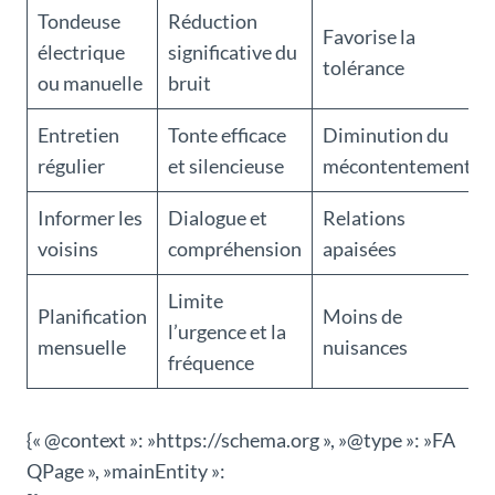
Tondeuse
Réduction
Favorise la
électrique
significative du
tolérance
ou manuelle
bruit
Entretien
Tonte efficace
Diminution du
régulier
et silencieuse
mécontentement
Informer les
Dialogue et
Relations
voisins
compréhension
apaisées
Limite
Planification
Moins de
l’urgence et la
mensuelle
nuisances
fréquence
{« @context »: »https://schema.org », »@type »: »FA
QPage », »mainEntity »: