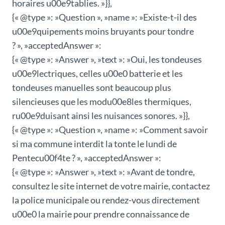
horaires u00e9tablies. »}},
{« @type »: »Question », »name »: »Existe-t-il des
u00e9quipements moins bruyants pour tondre
? », »acceptedAnswer »:
{« @type »: »Answer », »text »: »Oui, les tondeuses
u00e9lectriques, celles u00e0 batterie et les
tondeuses manuelles sont beaucoup plus
silencieuses que les modu00e8les thermiques,
ru00e9duisant ainsi les nuisances sonores. »}},
{« @type »: »Question », »name »: »Comment savoir
si ma commune interdit la tonte le lundi de
Pentecu00f4te ? », »acceptedAnswer »:
{« @type »: »Answer », »text »: »Avant de tondre,
consultez le site internet de votre mairie, contactez
la police municipale ou rendez-vous directement
u00e0 la mairie pour prendre connaissance de