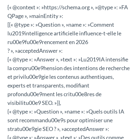
{« @context »: »https://schema.org », »@type »: »FA
QPage », »mainEntity »:
[{« @type »: »Question », »name »: »Comment
lu2019intelligence artificielle influence-t-elle le
ru00e9fu00e9rencement en 2026
? », »acceptedAnswer »:
{« @type »: »Answer », »text »: »Lu2019IA intensifie
la compru00e9hension des intentions de recherche
et privilu00e9gie les contenus authentiques,
experts et transparents, modifiant
profondu00e9ment les critu00e8res de
visibilitu00e9 SEO. »}},
{« @type »: »Question », »name »: »Quels outils IA
sont recommandu00e9s pour optimiser une
stratu00e9gie SEO ? », »acceptedAnswer »:
{« @type »: »Answer », »text »: »Des outils comme