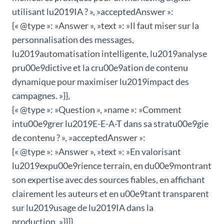
utilisant lu2019IA ? », »acceptedAnswer »:
{« @type »: »Answer », »text »: »Il faut miser sur la
personnalisation des messages,
lu2019automatisation intelligente, lu2019analyse
pru00e9dictive et la cru00e9ation de contenu
dynamique pour maximiser lu2019impact des
campagnes. »}},
{« @type »: »Question », »name »: »Comment
intu00e9grer lu2019E-E-A-T dans sa stratu00e9gie
de contenu ? », »acceptedAnswer »:
{« @type »: »Answer », »text »: »En valorisant
lu2019expu00e9rience terrain, en du00e9montrant
son expertise avec des sources fiables, en affichant
clairement les auteurs et en u00e9tant transparent
sur lu2019usage de lu2019IA dans la
production. »}}]}