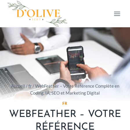
Aller
au
contenu
Accueil
/
fr
/
WebFeather – Votre Référence Complète en
Coding, IA, SEO et Marketing Digital
FR
WEBFEATHER – VOTRE
RÉFÉRENCE