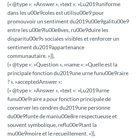
{« @type »: »Answer », »text »: »Lu2019uniforme
dans les u00e9coles est utilisu00e9 pour
promouvoir un sentiment du2019u00e9galitu00e9
entre les u00e9lu00e8ves, ru00e9duire les
disparitu00e9s sociales visibles et renforcer un
sentiment du2019appartenance
communautaire. »}},
{« @type »: »Question », »name »: »Quelle est la
principale fonction du2019une urne funu00e9raire
? », »acceptedAnswer »:
{« @type »: »Answer », »text »: »Lu2019urne
funu00e9raire a pour fonction principale de
conserver les cendres du2019une personne
du00e9funte de maniu00e8re respectueuse et
souvent symbolique, reflu00e9tant la
mu00e9moire et le recueillement. »}},