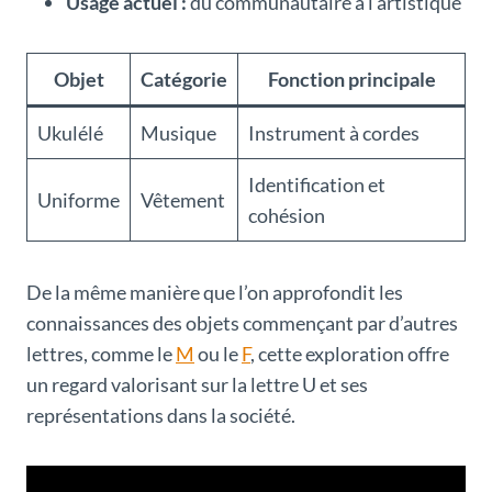
Usage actuel :
du communautaire à l’artistique
Objet
Catégorie
Fonction principale
Ukulélé
Musique
Instrument à cordes
Identification et
Uniforme
Vêtement
cohésion
De la même manière que l’on approfondit les
connaissances des objets commençant par d’autres
lettres, comme le
M
ou le
F
, cette exploration offre
un regard valorisant sur la lettre U et ses
représentations dans la société.