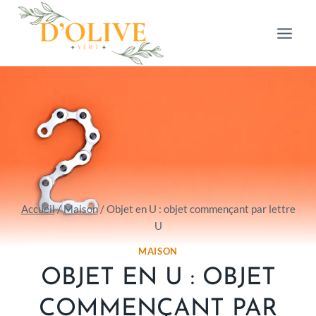
Aller
au
contenu
Accueil
/
Maison
/
Objet en U : objet commençant par lettre
U
MAISON
OBJET EN U : OBJET
COMMENÇANT PAR