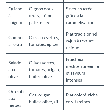
Quiche
Oignon doux,
Saveur sucrée
à
œufs, crème,
grâce à la
l’oignon
pâte brisée
caramélisation
Plat traditionnel
Gumbo
Okra, crevettes,
cajun à texture
à l’okra
tomates, épices
unique
Fraîcheur
Salade
Olives vertes,
méditerranéenne
aux
tomates, origan,
et saveurs
olives
huile d’olive
intenses
Oca rôti
Oca, origan,
Plat coloré, riche
aux
huile d’olive, ail
en vitamines
herbes