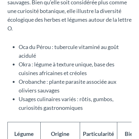
sauvages. Bien qu’elle soit considérée plus comme
une curiosité botanique, elle illustre la diversité
écologique des herbes et légumes autour de la lettre
O.
Oca du Pérou : tubercule vitaminé au goût
acidulé
Okra : légume à texture unique, base des
cuisines africaines et créoles
Orobanche : plante parasite associée aux
oliviers sauvages
Usages culinaires variés : rôtis, gumbos,
curiosités gastronomiques
Légume
Origine
Particularité
Bienf