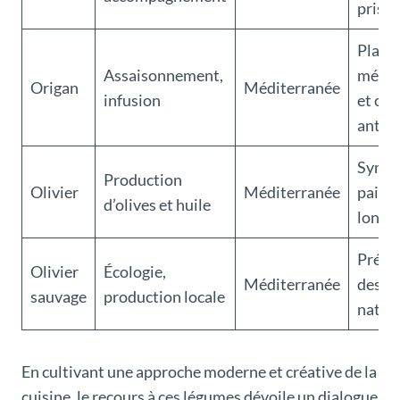
prisée
Plant
Assaisonnement,
médic
Origan
Méditerranée
infusion
et cul
antiq
Symbo
Production
Olivier
Méditerranée
paix e
d’olives et huile
longé
Prése
Olivier
Écologie,
Méditerranée
des p
sauvage
production locale
natur
En cultivant une approche moderne et créative de la
cuisine, le recours à ces légumes dévoile un dialogue