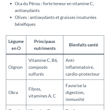
Oca du Pérou : forte teneur en vitamine C,
antioxydants
Olives : antioxydants et graisses insaturées
bénéfiques
Légume
Principaux
Bienfaits santé
en O
nutriments
Vitamine C, B6,
Anti-
Oignon
composés
inflammatoire,
sulfurés
cardio-protecteur
Favorise la
Fibres,
Okra
digestion,
vitamines A, C
immunité