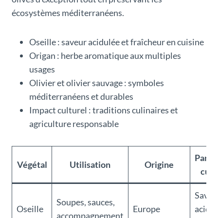
écosystèmes méditerranéens.
Oseille : saveur acidulée et fraîcheur en cuisine
Origan : herbe aromatique aux multiples
usages
Olivier et olivier sauvage : symboles
méditerranéens et durables
Impact culturel : traditions culinaires et
agriculture responsable
Partic
Végétal
Utilisation
Origine
cult
Saveu
Soupes, sauces,
Oseille
Europe
acidul
accompagnement