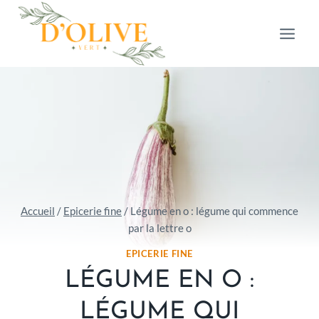
Aller
au
contenu
Accueil
/
Epicerie fine
/
Légume en o : légume qui commence
par la lettre o
EPICERIE FINE
LÉGUME EN O :
LÉGUME QUI