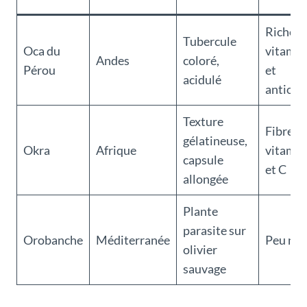
Riche e
Tubercule
Oca du
vitamin
Andes
coloré,
Pérou
et
acidulé
antioxy
Texture
Fibres,
gélatineuse,
Okra
Afrique
vitamin
capsule
et C
allongée
Plante
parasite sur
Orobanche
Méditerranée
Peu nut
olivier
sauvage