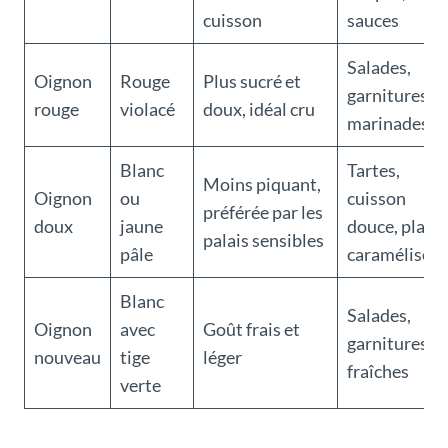
cuisson
sauces
Salades,
Oignon
Rouge
Plus sucré et
garnitures,
rouge
violacé
doux, idéal cru
marinades
Blanc
Tartes,
Moins piquant,
Oignon
ou
cuisson
préférée par les
doux
jaune
douce, plats
palais sensibles
pâle
caramélisés
Blanc
Salades,
Oignon
avec
Goût frais et
garnitures
nouveau
tige
léger
fraîches
verte